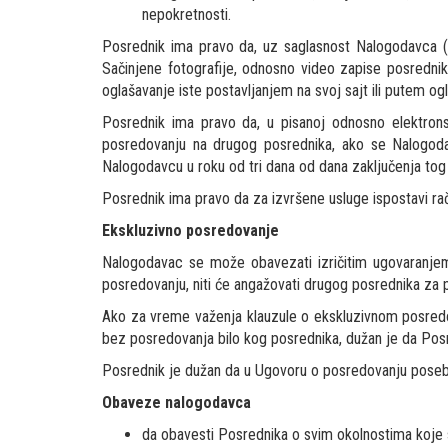
nepokretnosti.
Posrednik ima pravo da, uz saglasnost Nalogodavca (
Sačinjene fotografije, odnosno video zapise posredni
oglašavanje iste postavljanjem na svoj sajt ili putem ogl
Posrednik ima pravo da, u pisanoj odnosno elektronsk
posredovanju na drugog posrednika, ako se Nalogoda
Nalogodavcu u roku od tri dana od dana zaključenja tog
Posrednik ima pravo da za izvršene usluge ispostavi r
Ekskluzivno posredovanje
Nalogodavac se može obavezati izričitim ugovaranje
posredovanju, niti će angažovati drugog posrednika za
Ako za vreme važenja klauzule o ekskluzivnom posredov
bez posredovanja bilo kog posrednika, dužan je da Pos
Posrednik je dužan da u Ugovoru o posredovanju poseb
Obaveze nalogodavca
da obavesti Posrednika o svim okolnostima koje 