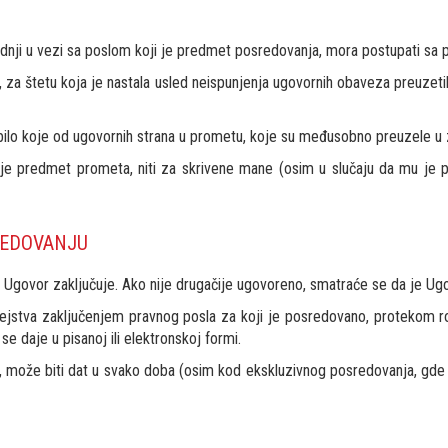
dnji u vezi sa poslom koji je predmet posredovanja, mora postupati sa 
za štetu koja je nastala usled neispunjenja ugovornih obaveza preuze
bilo koje od ugovornih strana u prometu, koje su međusobno preuzele 
 je predmet prometa, niti za skrivene mane (osim u slučaju da mu je 
REDOVANJU
Ugovor zaključuje. Ako nije drugačije ugovoreno, smatraće se da je Ugo
ejstva zaključenjem pravnog posla za koji je posredovano, protekom ro
e daje u pisanoj ili elektronskoj formi.
, može biti dat u svako doba (osim kod ekskluzivnog posredovanja, gde