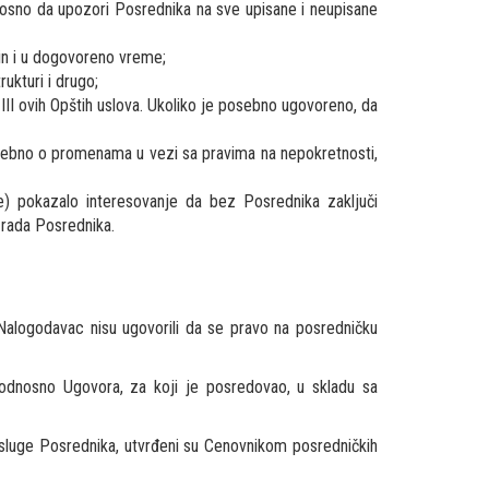
nosno da upozori Posrednika na sve upisane i neupisane
in i u dogovoreno vreme;
ukturi i drugo;
III ovih Opštih uslova. Ukoliko je posebno ugovoreno, da
sebno o promenama u vezi sa pravima na nepokretnosti,
e) pokazalo interesovanje da bez Posrednika zaključi
 rada Posrednika.
Nalogodavac nisu ugovorili da se pravo na posredničku
odnosno Ugovora, za koji je posredovao, u skladu sa
usluge Posrednika, utvrđeni su Cenovnikom posredničkih