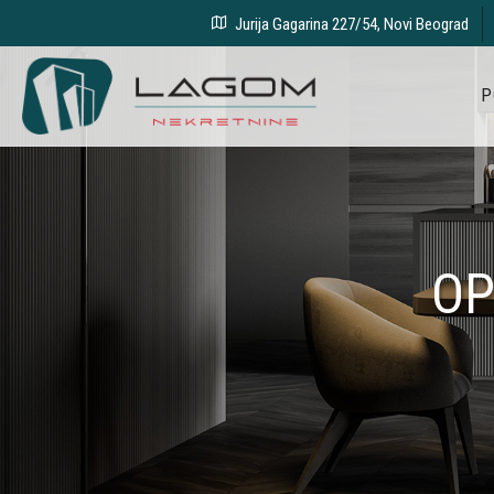
Jurija Gagarina 227/54, Novi Beograd
P
OP