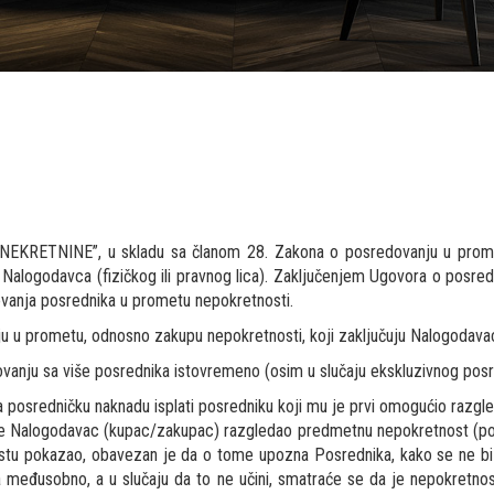
KRETNINE”, u skladu sa članom 28. Zakona o posredovanju u promet
Nalogodavca (fizičkog ili pravnog lica). Zaključenjem Ugovora o posre
ovanja posrednika u prometu nepokretnosti.
 u prometu, odnosno zakupu nepokretnosti, koji zaključuju Nalogodavac
anju sa više posrednika istovremeno (osim u slučaju ekskluzivnog posr
osredničku naknadu isplati posredniku koji mu je prvi omogućio razgle
e Nalogodavac (kupac/zakupac) razgledao predmetnu nepokretnost (po
pokazao, obavezan je da o tome upozna Posrednika, kako se ne bi pono
a međusobno, a u slučaju da to ne učini, smatraće se da je nepokretn