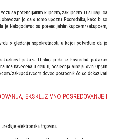
u vezu sa potencijalnim kupcem/zakupcem. U slučaju da
obavezan je da o tome upozna Posrednika, kako bi se
se da je Nalogodavac sa potencijalnim kupcem/zakupcem,
du o gledanju nepokretnosti, u kojoj potvrđuje da je
okretnost pokaže. U slučaju da je Posrednik pokazao
lica navedena u delu II, poslednja alineja, ovih Opštih
odavcem/zakupodavcem doveo posrednik će se dokazivati
EDOVANJA, EKSKLUZIVNO POSREDOVANJE I
 uređuje elektronska trgovina;