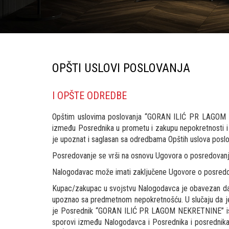
OPŠTI USLOVI POSLOVANJA
I OPŠTE ODREDBE
Opštim uslovima poslovanja “GORAN ILIĆ PR LAGOM NE
između Posrednika u prometu i zakupu nepokretnosti i 
je upoznat i saglasan sa odredbama Opštih uslova posl
Posredovanje se vrši na osnovu Ugovora o posredovanju
Nalogodavac može imati zaključene Ugovore o posredov
Kupac/zakupac u svojstvu Nalogodavca je obavezan da p
upoznao sa predmetnom nepokretnošću. U slučaju da j
je Posrednik “GORAN ILIĆ PR LAGOM NEKRETNINE” istu 
sporovi između Nalogodavca i Posrednika i posrednik