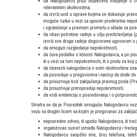
da Nalogodavcu pruži objektivno mišljenje o cen
relevantnim okolnostima;
da izvrši uvid u isprave kojima se dokazuje prav
moguće rizike u vezi sa upisom predmetne nepokr
i ograničenje u pravnom prometu u skladu sa pos
da obavi potrebne radnje u cilju predstavljanja 
izvrši sve druge radnje dogovorene ugovorom o p
da omogući razgledanje nepokretnosti;
da čuva podatke o ličnosti Nalogodavca, a po pi
ili u vezi sa tom nepokretnosti, ili o poslu za koji
da obavesti nalogodavca o svim okolnostima zna
da posreduje u pregovorima i nastoji da dođe do
da prisustvuje kod zaključenja pravnog posla (Pr
da prisustvuje primopredaji nepokretnosti;
da vodi evidenciju o posredovanju i o potposredo
Smatra se da je Posrednik omogućio Nalogodavcu vezu 
vezu sa drugim licem sa kojim je pregovarao za zaključ
neposredno odveo, ili uputio Nalogodavca, ili tr
organizovao susret između Nalogodavca i trećeg li
Nalogodavcu saopštio ime, broj telefona, telef