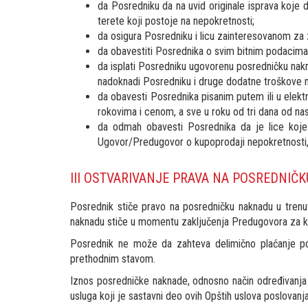
da Posredniku da na uvid originale isprava koje
terete koji postoje na nepokretnosti;
da osigura Posredniku i licu zainteresovanom za
da obavestiti Posrednika o svim bitnim podacima o
da isplati Posredniku ugovorenu posredničku nakna
nadoknadi Posredniku i druge dodatne troškove 
da obavesti Posrednika pisanim putem ili u ele
rokovima i cenom, a sve u roku od tri dana od na
da odmah obavesti Posrednika da je lice koje 
Ugovor/Predugovor o kupoprodaji nepokretnosti, z
III OSTVARIVANJE PRAVA NA POSREDNIČ
Posrednik stiče pravo na posredničku naknadu u trenu
naknadu stiče u momentu zaključenja Predugovora za k
Posrednik ne može da zahteva delimično plaćanje po
prethodnim stavom.
Iznos posredničke naknade, odnosno način određivanja 
usluga koji je sastavni deo ovih Opštih uslova poslovanja