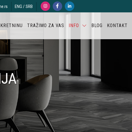
ne.rs
ENG
/
SRB
EKRETNINU
TRAŽIMO ZA VAS
INFO
BLOG
KONTAKT
NJA