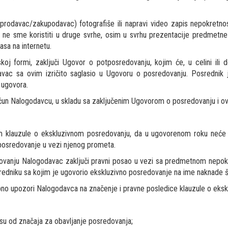
prodavac/zakupodavac) fotografiše ili napravi video zapis nepokretno
k ne sme koristiti u druge svrhe, osim u svrhu prezentacije predmet
asa na internetu.
oj formi, zaključi Ugovor o potposredovanju, kojim će, u celini ili 
vac sa ovim izričito saglasio u Ugovoru o posredovanju. Posrednik
 ugovora.
ačun Nalogodavcu, u skladu sa zaključenim Ugovorom o posredovanju i o
m klauzule o ekskluzivnom posredovanju, da u ugovorenom roku neće l
 posredovanje u vezi njenog prometa.
anju Nalogodavac zaključi pravni posao u vezi sa predmetnom nepokretno
redniku sa kojim je ugovorio ekskluzivno posredovanje na ime naknade š
no upozori Nalogodavca na značenje i pravne posledice klauzule o eks
su od značaja za obavljanje posredovanja;