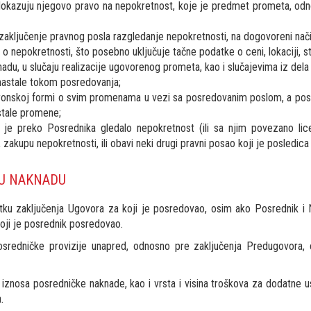
 dokazuju njegovo pravo na nepokretnost, koje je predmet prometa, od
 zaključenje pravnog posla razgledanje nepokretnosti, na dogovoreni nač
 nepokretnosti, što posebno uključuje tačne podatke o ceni, lokaciji, str
du, u slučaju realizacije ugovorenog prometa, kao i slučajevima iz dela 
nastale tokom posredovanja;
ktronskoj formi o svim promenama u vezi sa posredovanim poslom, a po
stale promene;
je preko Posrednika gledalo nepokretnost (ili sa njim povezano lic
akupu nepokretnosti, ili obavi neki drugi pravni posao koji je posledica
KU NAKNADU
tku zaključenja Ugovora za koji je posredovao, osim ako Posrednik i 
oji je posrednik posredovao.
sredničke provizije unapred, odnosno pre zaključenja Predugovora, 
iznosa posredničke naknade, kao i vrsta i visina troškova za dodatne 
.