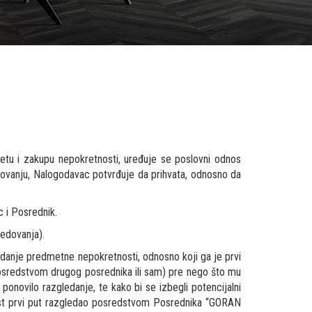
u i zakupu nepokretnosti, uređuje se poslovni odnos
dovanju, Nalogodavac potvrđuje da prihvata, odnosno da
 i Posrednik.
edovanja).
danje predmetne nepokretnosti, odnosno koji ga je prvi
sredstvom drugog posrednika ili sam) pre nego što mu
vilo razgledanje, te kako bi se izbegli potencijalni
ost prvi put razgledao posredstvom Posrednika “GORAN