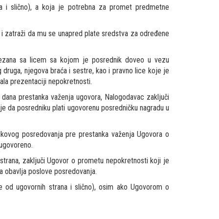
a i slično), a koja je potrebna za promet predmetne
 i zatraži da mu se unapred plate sredstva za određene
ovezana sa licem sa kojom je posrednik doveo u vezu
druga, njegova braća i sestre, kao i pravno lice koje je
vala prezentaciji nepokretnosti.
ana prestanka važenja ugovora, Nalogodavac zaključi
je da posredniku plati ugovorenu posredničku nagradu u
dnikovog posredovanja pre prestanka važenja Ugovora o
 ugovoreno.
rana, zaključi Ugovor o prometu nepokretnosti koji je
a obavlja poslove posredovanja.
ne od ugovornih strana i slično), osim ako Ugovorom o