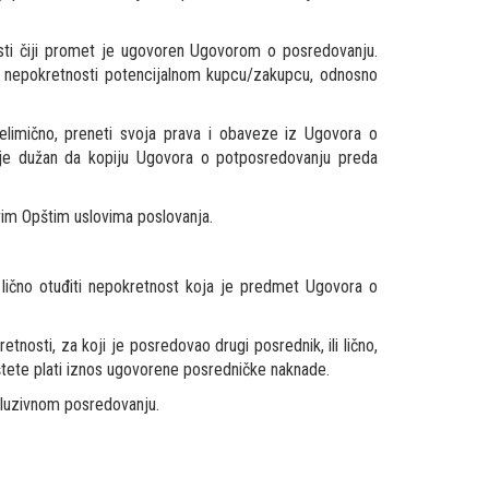
sti čiji promet je ugovoren Ugovorom o posredovanju.
ne nepokretnosti potencijalnom kupcu/zakupcu, odnosno
delimično, preneti svoja prava i obaveze iz Ugovora o
 je dužan da kopiju Ugovora o potposredovanju preda
vim Opštim uslovima poslovanja.
ično otuđiti nepokretnost koja je predmet Ugovora o
sti, za koji je posredovao drugi posrednik, ili lično,
tete plati iznos ugovorene posredničke naknade.
kluzivnom posredovanju.